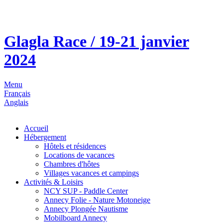
Glagla Race / 19-21 janvier
2024
Menu
Français
Anglais
Accueil
Hébergement
Hôtels et résidences
Locations de vacances
Chambres d'hôtes
Villages vacances et campings
Activités & Loisirs
NCY SUP - Paddle Center
Annecy Folie - Nature Motoneige
Annecy Plongée Nautisme
Mobilboard Annecy